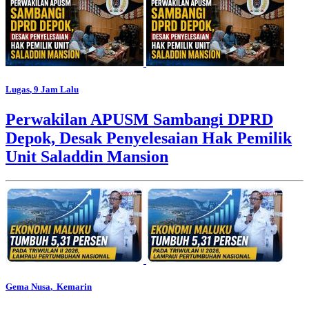
Lugas
, 9 Jam Lalu
Perwakilan APUSM Sambangi DPRD
Depok, Desak Penyelesaian Hak Pemilik
Unit Saladdin Mansion
Gema Nusa
, Kemarin