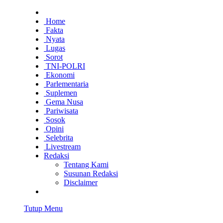
Home
Fakta
Nyata
Lugas
Sorot
TNI-POLRI
Ekonomi
Parlementaria
Suplemen
Gema Nusa
Pariwisata
Sosok
Opini
Selebrita
Livestream
Redaksi
Tentang Kami
Susunan Redaksi
Disclaimer
Tutup Menu