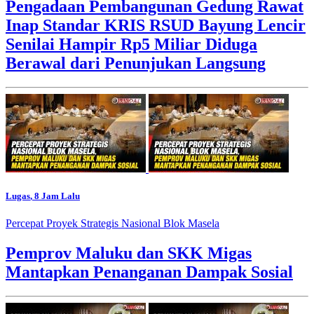
Pengadaan Pembangunan Gedung Rawat
Inap Standar KRIS RSUD Bayung Lencir
Senilai Hampir Rp5 Miliar Diduga
Berawal dari Penunjukan Langsung
Lugas
, 8 Jam Lalu
Percepat Proyek Strategis Nasional Blok Masela
Pemprov Maluku dan SKK Migas
Mantapkan Penanganan Dampak Sosial