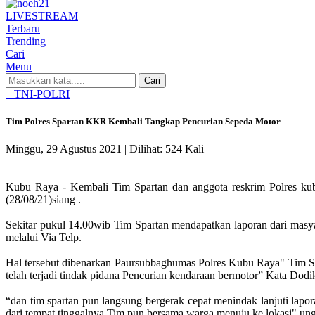
LIVE
STREAM
Terbaru
Trending
Cari
Menu
Cari
TNI-POLRI
Tim Polres Spartan KKR Kembali Tangkap Pencurian Sepeda Motor
Minggu, 29 Agustus 2021 |
Dilihat: 524 Kali
Kubu Raya - Kembali Tim Spartan dan anggota reskrim Polres kubu
(28/08/21)siang .
Sekitar pukul 14.00wib Tim Spartan mendapatkan laporan dari masy
melalui Via Telp.
Hal tersebut dibenarkan Paursubbaghumas Polres Kubu Raya" Tim S
telah terjadi tindak pidana Pencurian kendaraan bermotor” Kata Dodi
“dan tim spartan pun langsung bergerak cepat menindak lanjuti lap
dari tempat tinggalnya Tim pun bersama warga menuju ke lokasi" un