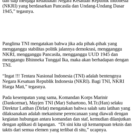
dan siap menjaga kedaulatan Negara Kesatuan Republik Indonesia
(NKRI) yang berdasarkan Pancasila dan Undang-Undang Dasar
1945,” tegasnya.
Panglima TNI mengatakan bahwa jika ada pihak-pihak yang
mengganggu stabilitas politik jalannya demokrasi, mengganggu
NKRI, mengganggu Pancasila, mengganggu UUD 1945 dan
menggangu Bhinneka Tunggal Ika, maka akan berhadapan dengan
TNI.
“Ingat !!! Tentara Nasional Indonesia (TNI) adalah bentengnya
Negara Kesatuan Republik Indonesia (NKRI). Bagi TNI, NKRI
Harga Mati,” tegasnya.
Pada kesempatan yang sama, Komandan Korps Marinir
(Dankormar), Mayjen TNI (Mar) Suhartono, M.Tr.(Han) selaku
Direktur Latihan (Dirlat) mengatakan bahwa salah satu latihan yang
dilaksanakan adalah mekanisme perencanaan yang diawali dengan
kegiatan hubungan antara komandan dan staf, kemudian dilanjutkan
dengan aplikasi di lapangan. “Di sini kita uji kemampuan teknis dan
taktis dari semua elemen yang terlibat di situ,” ucapnya.