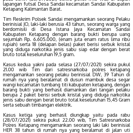
lapangan futsal Desa Sandai kecamatan Sandai Kabupaten
Ketapang Kalimantan Barat.
Tim Reskrim Polsek Sandai mengamankan seorang Pelaku
berinisial JO, laki-laki berusia 43 tahun, seorang warga yang
berdomisili di Desa Istana Jaya Kecamatan Sandai
Kabupaten Ketapang dengan barang bukti berupa uang
sejumlah Rp. 6.605.000, (enam juta enam ratus lima ribu
rupiah) serta 18 (delapan belas) paket berisi serbuk kristal
yang diduga narkotika jenis sabu siap edar dengan berat
bruto total keseluruhan 19,5 gram.
Kasus kedua yakni pada selasa (27/07/2021) sekira pukul
21.00 wib Tim dari satresnarkoba polres ketapang
mengamankan seorang pelaku berinisial DW, 39 Tahun di
rumah nya yang beralamat di dusun mambuk desa segar
wangi kecamatan tumbang titi kabupaten ketapang, dengan
barang bukti yang berhasil diamankan dari tangan pelaku
berupa 2 paket berisi serbuk kristal yang diduga narkotika
jenis sabu dengan berat bruto total keseluruhan 15,45 Gram
serta sebuah timbangan elektrik.
Kasus ketiga yang berhasil diungkap yaitu pada rabu
(28/07/2021) sekira pukul 22.00 wib, Tim Satresnarkoba
Polres Ketapang mengamankan seorang laki laki berinisial
HER 38 tahun di rumah nya yang beralamat di jalan uti