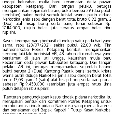
unggal kelurahan mulia baru kecamatan delta pawan
kabupaten ketapang. Dari tangan pelaku, petugas
mengamankan sejumlah barang bukti berupa 29 (dua puluh
sembilan) paket berisi serbuk kristal warna putih diduga
Narkotika jenis sabu dengan berat total bruto 8,92 gram, 2
(Dua) alat hisap bong serta uang tunai sebesar Rp.
17.114.000, (tujuh belas juta seratus empat belas ribu
rupiah).
Kasus keempat yang berhasil diungkap yaitu pada hari yang
sama, rabu (28/07/2021) sekira pukul 22.00 wib, Tim
Satresnarkoba Polres Ketapang kembali mengamankan
seorang laki laki berinisial AR, 48 tahun di rumah nya yang
beralamat di jalan uti unggal kelurahan mulia baru
kecamatan delta pawan kabupaten ketapang. Dari tangan
pelaku, AR ini, petugas mengamankan sejumlah barang
bukti berupa 2 (Dua) Kantong Plastik berisi serbuk krista
warna putih diduga Narkotika jenis sabu dengan berat total
bruto 17,03 gram, 1 (satu) alat hisap bong serta uang tunai
sebesar Rp.9.458.000 (sembilan juta empat ratus lima
puluh delapan ribu rupiah).
“Rentetan pengungkapan kasus tindak pidana narkotika itu
merupakan bentuk dari komitmen Polres Ketapang untuk
memberantas tindak pidana Narkotika yang menjadi atensi
dan penekanan dari Bapak Kapolri ” Tutup Kasat Narkoba,