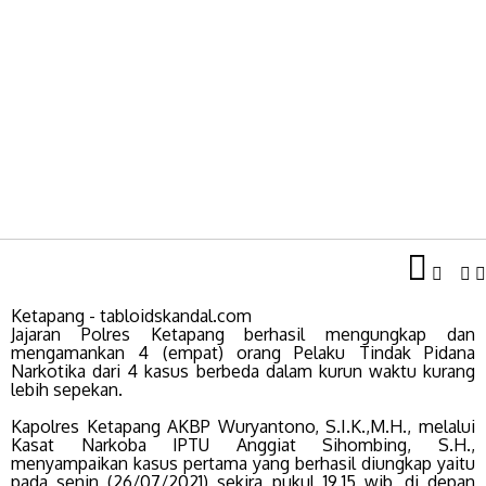
Ketapang - tabloidskandal.com
Jajaran Polres Ketapang berhasil mengungkap dan
mengamankan 4 (empat) orang Pelaku Tindak Pidana
Narkotika dari 4 kasus berbeda dalam kurun waktu kurang
lebih sepekan.
Kapolres Ketapang AKBP Wuryantono, S.I.K.,M.H., melalui
Kasat Narkoba IPTU Anggiat Sihombing, S.H.,
menyampaikan kasus pertama yang berhasil diungkap yaitu
pada senin (26/07/2021) sekira pukul 19.15 wib, di depan