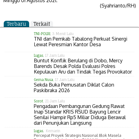
Minggu 01 Agustus 2021.
(Syahrianto/RH)
Terbaru
Terkait
TNI-POLRI
, 3 Menit Lalu
TNI dan Pemkab Tabalong Perkuat Sinergi
Lewat Peresmian Kantor Desa
Lugas
, 17 Jam Lalu
Buntut Konflik Berulang di Dobo, Mercy
Barends Desak Polda Evaluasi Polres
Kepulauan Aru dan Tindak Tegas Provokator
Gema Nusa
, 17 Jam Lalu
Sekda Buka Pemusatan Diklat Calon
Paskibraka 2026
Sorot
, 21 Jam Lalu
Pengadaan Pembangunan Gedung Rawat
Inap Standar KRIS RSUD Bayung Lencir
Senilai Hampir Rp5 Miliar Diduga Berawal
dari Penunjukan Langsung
Lugas
, Kemarin
Percepat Proyek Strategis Nasional Blok Masela