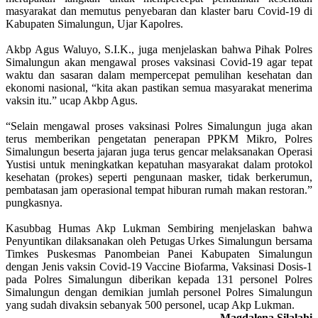
masyarakat dan memutus penyebaran dan klaster baru Covid-19 di
Kabupaten Simalungun, Ujar Kapolres.
Akbp Agus Waluyo, S.I.K., juga menjelaskan bahwa Pihak Polres
Simalungun akan mengawal proses vaksinasi Covid-19 agar tepat
waktu dan sasaran dalam mempercepat pemulihan kesehatan dan
ekonomi nasional, “kita akan pastikan semua masyarakat menerima
vaksin itu.” ucap Akbp Agus.
“Selain mengawal proses vaksinasi Polres Simalungun juga akan
terus memberikan pengetatan penerapan PPKM Mikro, Polres
Simalungun beserta jajaran juga terus gencar melaksanakan Operasi
Yustisi untuk meningkatkan kepatuhan masyarakat dalam protokol
kesehatan (prokes) seperti pengunaan masker, tidak berkerumun,
pembatasan jam operasional tempat hiburan rumah makan restoran.”
pungkasnya.
Kasubbag Humas Akp Lukman Sembiring menjelaskan bahwa
Penyuntikan dilaksanakan oleh Petugas Urkes Simalungun bersama
Timkes Puskesmas Panombeian Panei Kabupaten Simalungun
dengan Jenis vaksin Covid-19 Vaccine Biofarma, Vaksinasi Dosis-1
pada Polres Simalungun diberikan kepada 131 personel Polres
Simalungun dengan demikian jumlah personel Polres Simalungun
yang sudah divaksin sebanyak 500 personel, ucap Akp Lukman.
Magdalena Silalahi