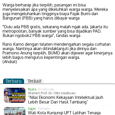
Warga berharap jika terpilih, pasangan ini bisa
menyelesaikan apa yang dikeluhkan warga warga. Mereka
juga mengeluhankan tingginya biaya Pajak Bumi dan
Bangunan (PBB) yang harus dibayar warga
"Dulu ada PBB gratis, sekarang malah ngak ada. Jakarta itu
metropolitan, banyak sumber yang bisa dijadikan PAD.
Bukan ngobok2 PBB warga", tandas warga
Rano Karno dengan telaten mendengarkan segala curhatan
warga. Nantinya akan ditindaklanjuti jika dirinya dan
Pramono Anung terpilih. BUMD akan dijewer agar kinerjanya
lebih bagus mengurus kepentingan warga.
(Ahdiat)
Terbaru
Terkait
Nyata
, 18 Jam Lalu
Wamen Prof. Dr. Otto Hasibuan:
“Nilai Ekonomi Kekayaan Intelektual Jauh
Lebih Besar Dari Hasil Tambang”
Lugas
, Kemarin
Wali Kota Kunjungi UPT Latihan Tenaga