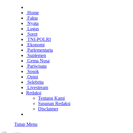
Home
Fakta
Nyata
Lugas
Sorot
TNI-POLRI
Ekonomi
Parlementaria
Suplemen
Gema Nusa
Pariwisata
Sosok
Opini
Selebrita
Livestream
Redaksi
Tentang Kami
Susunan Redaksi
Disclaimer
Tutup Menu