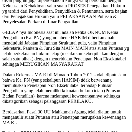
disamping itu juga diperkenalkan Fungsi yang berkaitan dengan
Kekuasaan Kehakiman yaitu suatu PROSES Penegakkan Hukum
yg terdiri dari Penyelidikan, Penyidikan & Penuntutan, serta bagian
dari Penegakkan Hukum yaitu PELAKSANAAN Putusan &
Penyelesaian Perkara di Luar Pengadilan.
GELAP-nya Indonesia saat ini, adalah ketika OKNUM Ketua
Pengadilan (Ka. PN) yang notabene HAKIM diberi amanah
menduduki Jabatan Pimpinan Struktural pula, yaitu Pimpinan
Sekretaris, Panitera & Juru Sita MAIN-MAIN atas suatu Putusan yg
telah berkekuatan hukum tetap (melakukan keberpihakan dengan
salah satu pihak) dengan menerbitkan Penetapan Non Eksekutabel
sehingga MERUGIKAN MASYARAKAT.
Dalam Rekernas MA RI di Manado Tahun 2012 sudah diputuskan
bahwa Ka. PN (yang sekalipun HAKIM) tidak berwenang
memutuskan Penetapan Non Eksekutabel terhadap Putusan
Pengadilan yang telah memiliki kekuatan hukum tetap (Putusan
Badan Peradilan), karena melampaui kewenangannya sehingga
dikatagorikan sebagai pelanggaran PERILAKU.
Berdasarkan Pasal 30 UU Mahkamah Agung telah diatur, untuk
menganulir suatu Putusan atau Penetapan merupakan kewenangan
MA RI.