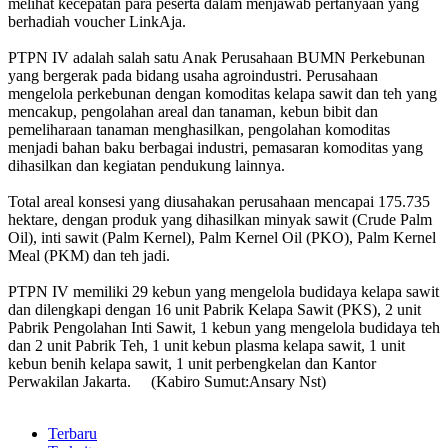
melihat kecepatan para peserta dalam menjawab pertanyaan yang
berhadiah voucher LinkAja.
PTPN IV adalah salah satu Anak Perusahaan BUMN Perkebunan
yang bergerak pada bidang usaha agroindustri. Perusahaan
mengelola perkebunan dengan komoditas kelapa sawit dan teh yang
mencakup, pengolahan areal dan tanaman, kebun bibit dan
pemeliharaan tanaman menghasilkan, pengolahan komoditas
menjadi bahan baku berbagai industri, pemasaran komoditas yang
dihasilkan dan kegiatan pendukung lainnya.
Total areal konsesi yang diusahakan perusahaan mencapai 175.735
hektare, dengan produk yang dihasilkan minyak sawit (Crude Palm
Oil), inti sawit (Palm Kernel), Palm Kernel Oil (PKO), Palm Kernel
Meal (PKM) dan teh jadi.
PTPN IV memiliki 29 kebun yang mengelola budidaya kelapa sawit
dan dilengkapi dengan 16 unit Pabrik Kelapa Sawit (PKS), 2 unit
Pabrik Pengolahan Inti Sawit, 1 kebun yang mengelola budidaya teh
dan 2 unit Pabrik Teh, 1 unit kebun plasma kelapa sawit, 1 unit
kebun benih kelapa sawit, 1 unit perbengkelan dan Kantor
Perwakilan Jakarta. (Kabiro Sumut:Ansary Nst)
Terbaru