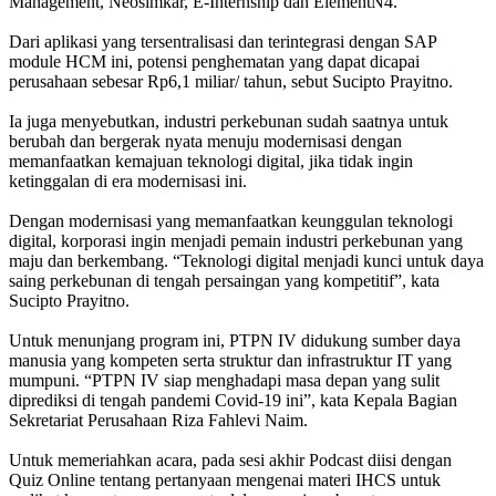
Management, Neosimkar, E-Internship dan ElementN4.
Dari aplikasi yang tersentralisasi dan terintegrasi dengan SAP
module HCM ini, potensi penghematan yang dapat dicapai
perusahaan sebesar Rp6,1 miliar/ tahun, sebut Sucipto Prayitno.
Ia juga menyebutkan, industri perkebunan sudah saatnya untuk
berubah dan bergerak nyata menuju modernisasi dengan
memanfaatkan kemajuan teknologi digital, jika tidak ingin
ketinggalan di era modernisasi ini.
Dengan modernisasi yang memanfaatkan keunggulan teknologi
digital, korporasi ingin menjadi pemain industri perkebunan yang
maju dan berkembang. “Teknologi digital menjadi kunci untuk daya
saing perkebunan di tengah persaingan yang kompetitif”, kata
Sucipto Prayitno.
Untuk menunjang program ini, PTPN IV didukung sumber daya
manusia yang kompeten serta struktur dan infrastruktur IT yang
mumpuni. “PTPN IV siap menghadapi masa depan yang sulit
diprediksi di tengah pandemi Covid-19 ini”, kata Kepala Bagian
Sekretariat Perusahaan Riza Fahlevi Naim.
Untuk memeriahkan acara, pada sesi akhir Podcast diisi dengan
Quiz Online tentang pertanyaan mengenai materi IHCS untuk