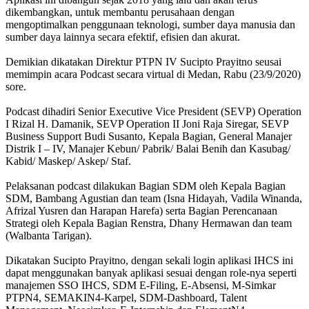
dikembangkan, untuk membantu perusahaan dengan
mengoptimalkan penggunaan teknologi, sumber daya manusia dan
sumber daya lainnya secara efektif, efisien dan akurat.
Demikian dikatakan Direktur PTPN IV Sucipto Prayitno seusai
memimpin acara Podcast secara virtual di Medan, Rabu (23/9/2020)
sore.
Podcast dihadiri Senior Executive Vice President (SEVP) Operation
I Rizal H. Damanik, SEVP Operation II Joni Raja Siregar, SEVP
Business Support Budi Susanto, Kepala Bagian, General Manajer
Distrik I – IV, Manajer Kebun/ Pabrik/ Balai Benih dan Kasubag/
Kabid/ Maskep/ Askep/ Staf.
Pelaksanan podcast dilakukan Bagian SDM oleh Kepala Bagian
SDM, Bambang Agustian dan team (Isna Hidayah, Vadila Winanda,
Afrizal Yusren dan Harapan Harefa) serta Bagian Perencanaan
Strategi oleh Kepala Bagian Renstra, Dhany Hermawan dan team
(Walbanta Tarigan).
Dikatakan Sucipto Prayitno, dengan sekali login aplikasi IHCS ini
dapat menggunakan banyak aplikasi sesuai dengan role-nya seperti
manajemen SSO IHCS, SDM E-Filing, E-Absensi, M-Simkar
PTPN4, SEMAKIN4-Karpel, SDM-Dashboard, Talent