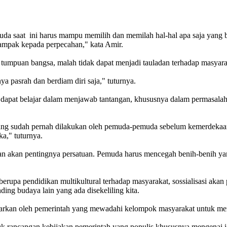
emuda saat ini harus mampu memilih dan memilah hal-hal apa saja yang 
dampak kepada perpecahan," kata Amir.
tumpuan bangsa, malah tidak dapat menjadi tauladan terhadap masyara
 pasrah dan berdiam diri saja," tuturnya.
pat belajar dalam menjawab tantangan, khususnya dalam permasalahan
h yang sudah pernah dilakukan oleh pemuda-pemuda sebelum kemerdek
ka," tuturnya.
rakan akan pentingnya persatuan. Pemuda harus mencegah benih-benih y
erupa pendidikan multikultural terhadap masyarakat, sossialisasi aka
ding budaya lain yang ada disekeliling kita.
arkan oleh pemerintah yang mewadahi kelompok masyarakat untuk mem
tuk rancangan kebijakan pemerintah yang populis khususnya mengenai i