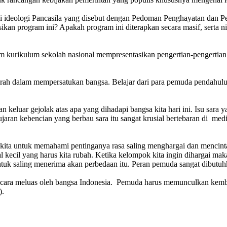
ilai ideologi Pancasila yang disebut dengan Pedoman Penghayatan dan 
ikan program ini? Apakah program ini diterapkan secara masif, serta 
lam kurikulum sekolah nasional mempresentasikan pengertian-pengerti
ah dalam mempersatukan bangsa. Belajar dari para pemuda pendahulu 
n keluar gejolak atas apa yang dihadapi bangsa kita hari ini. Isu sara
ran kebencian yang berbau sara itu sangat krusial bertebaran di medi
agi kita untuk memahami pentinganya rasa saling menghargai dan mencint
ecil yang harus kita rubah. Ketika kelompok kita ingin dihargai maka
uk saling menerima akan perbedaan itu. Peran pemuda sangat dibutuhk
cara meluas oleh bangsa Indonesia. Pemuda harus memunculkan kembali
).