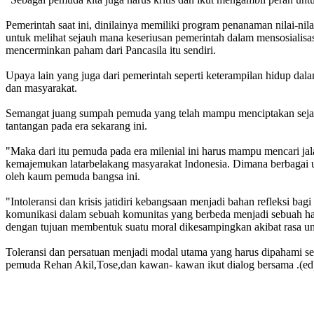
Pemerintah saat ini, dinilainya memiliki program penanaman nilai-n
untuk melihat sejauh mana keseriusan pemerintah dalam mensosialisas
mencerminkan paham dari Pancasila itu sendiri.
Upaya lain yang juga dari pemerintah seperti keterampilan hidup da
dan masyarakat.
Semangat juang sumpah pemuda yang telah mampu menciptakan sejar
tantangan pada era sekarang ini.
"Maka dari itu pemuda pada era milenial ini harus mampu mencari jala
kemajemukan latarbelakang masyarakat Indonesia. Dimana berbagai uja
oleh kaum pemuda bangsa ini.
"Intoleransi dan krisis jatidiri kebangsaan menjadi bahan refleksi b
komunikasi dalam sebuah komunitas yang berbeda menjadi sebuah hal k
dengan tujuan membentuk suatu moral dikesampingkan akibat rasa unt
Toleransi dan persatuan menjadi modal utama yang harus dipahami se
pemuda Rehan Akil,Tose,dan kawan- kawan ikut dialog bersama .(ed