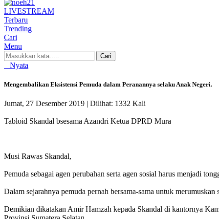
LIVE
STREAM
Terbaru
Trending
Cari
Menu
Cari
Nyata
Mengembalikan Eksistensi Pemuda dalam Peranannya selaku Anak Negeri.
Jumat, 27 Desember 2019 |
Dilihat: 1332 Kali
Tabloid Skandal bsesama Azandri Ketua DPRD Mura
Musi Rawas Skandal,
Pemuda sebagai agen perubahan serta agen sosial harus menjadi to
Dalam sejarahnya pemuda pernah bersama-sama untuk merumuskan sua
Demikian dikatakan Amir Hamzah kepada Skandal di kantornya Kami
Provinsi Sumatera Selatan.