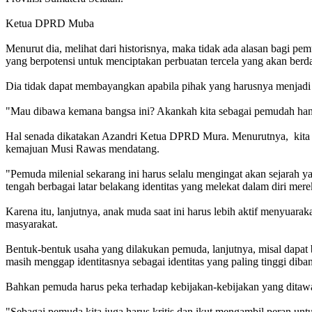
Ketua DPRD Muba
Menurut dia, melihat dari historisnya, maka tidak ada alasan bagi p
yang berpotensi untuk menciptakan perbuatan tercela yang akan ber
Dia tidak dapat membayangkan apabila pihak yang harusnya menjadi 
"Mau dibawa kemana bangsa ini? Akankah kita sebagai pemudah hanya
Hal senada dikatakan Azandri Ketua DPRD Mura. Menurutnya, kita da
kemajuan Musi Rawas mendatang.
"Pemuda milenial sekarang ini harus selalu mengingat akan sejara
tengah berbagai latar belakang identitas yang melekat dalam diri mere
Karena itu, lanjutnya, anak muda saat ini harus lebih aktif menyua
masyarakat.
Bentuk-bentuk usaha yang dilakukan pemuda, lanjutnya, misal dapat b
masih menggap identitasnya sebagai identitas yang paling tinggi diban
Bahkan pemuda harus peka terhadap kebijakan-kebijakan yang ditaw
"Sebagai pemuda kita juga harus kritis dan ikut mengambil peran un