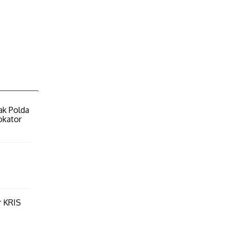
ak Polda
okator
r KRIS