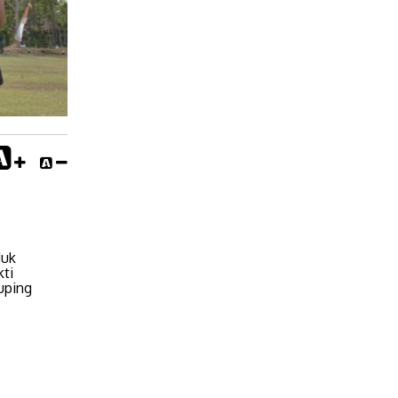
duk
kti
uping