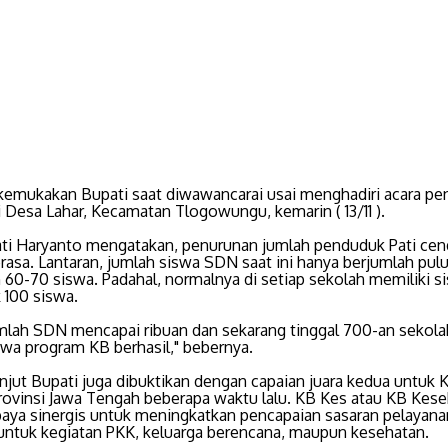
dikemukakan Bupati saat diwawancarai usai menghadiri acara p
Desa Lahar, Kecamatan Tlogowungu, kemarin ( 13/11 ).
ati Haryanto mengatakan, penurunan jumlah penduduk Pati ce
rasa. Lantaran, jumlah siswa SDN saat ini hanya berjumlah pulu
n 60-70 siswa. Padahal, normalnya di setiap sekolah memiliki s
 100 siswa.
umlah SDN mencapai ribuan dan sekarang tinggal 700-an sekolah
hwa program KB berhasil," bebernya.
lanjut Bupati juga dibuktikan dengan capaian juara kedua untuk
Provinsi Jawa Tengah beberapa waktu lalu. KB Kes atau KB Kes
paya sinergis untuk meningkatkan pencapaian sasaran pelayana
 untuk kegiatan PKK, keluarga berencana, maupun kesehatan.