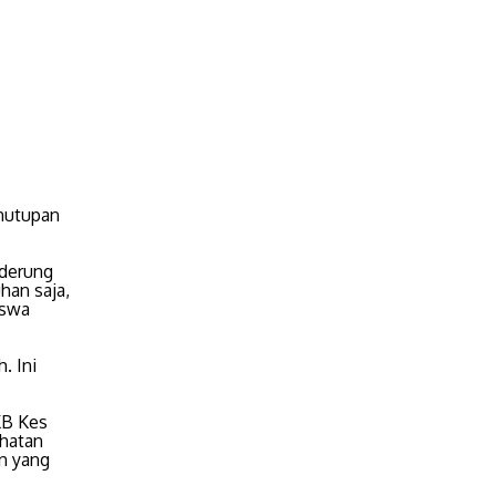
enutupan
nderung
han saja,
iswa
. Ini
 KB Kes
ehatan
n yang