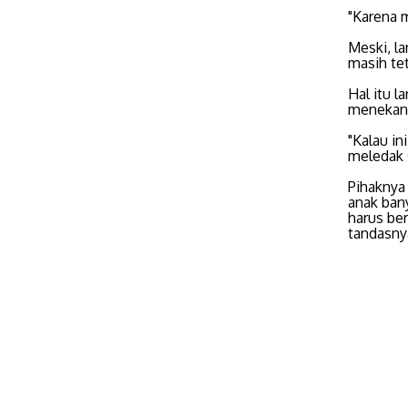
"Karena 
Meski, la
masih tet
Hal itu l
menekan 
"Kalau in
meledak 
Pihaknya
anak bany
harus ber
tandasnya