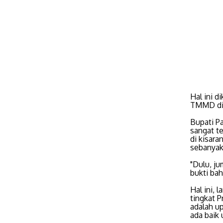
Hal ini 
TMMD di 
Bupati P
sangat te
di kisara
sebanyak
"Dulu, j
bukti ba
Hal ini, 
tingkat 
adalah u
ada baik