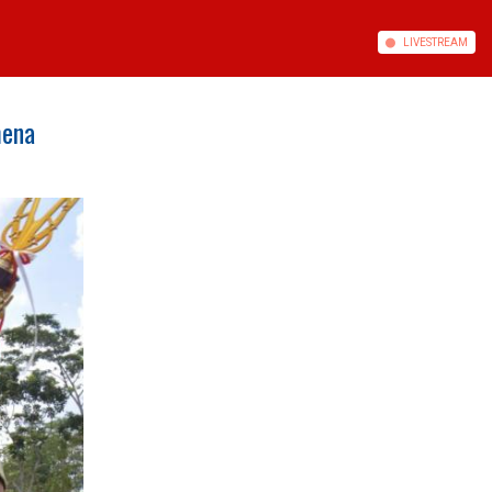
LIVE
STREAM
mena