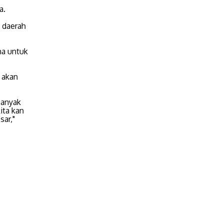
a.
i daerah
na untuk
 akan
banyak
ita kan
sar,"