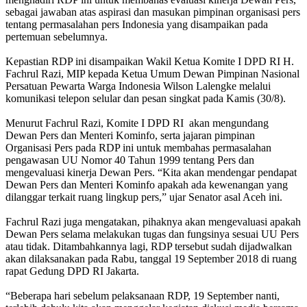
sebagai jawaban atas aspirasi dan masukan pimpinan organisasi pers
tentang permasalahan pers Indonesia yang disampaikan pada
pertemuan sebelumnya.
Kepastian RDP ini disampaikan Wakil Ketua Komite I DPD RI H.
Fachrul Razi, MIP kepada Ketua Umum Dewan Pimpinan Nasional
Persatuan Pewarta Warga Indonesia Wilson Lalengke melalui
komunikasi telepon selular dan pesan singkat pada Kamis (30/8).
Menurut Fachrul Razi, Komite I DPD RI akan mengundang
Dewan Pers dan Menteri Kominfo, serta jajaran pimpinan
Organisasi Pers pada RDP ini untuk membahas permasalahan
pengawasan UU Nomor 40 Tahun 1999 tentang Pers dan
mengevaluasi kinerja Dewan Pers. “Kita akan mendengar pendapat
Dewan Pers dan Menteri Kominfo apakah ada kewenangan yang
dilanggar terkait ruang lingkup pers,” ujar Senator asal Aceh ini.
Fachrul Razi juga mengatakan, pihaknya akan mengevaluasi apakah
Dewan Pers selama melakukan tugas dan fungsinya sesuai UU Pers
atau tidak. Ditambahkannya lagi, RDP tersebut sudah dijadwalkan
akan dilaksanakan pada Rabu, tanggal 19 September 2018 di ruang
rapat Gedung DPD RI Jakarta.
“Beberapa hari sebelum pelaksanaan RDP, 19 September nanti,