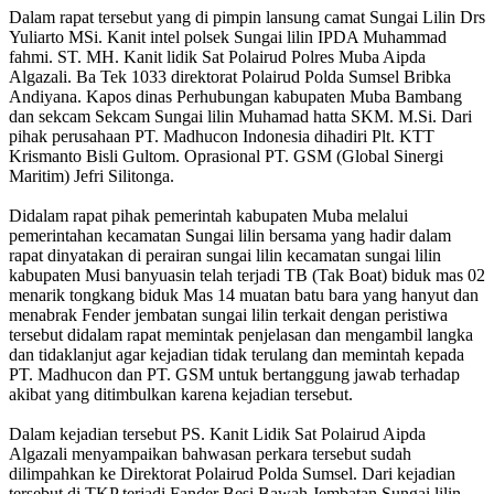
Dalam rapat tersebut yang di pimpin lansung camat Sungai Lilin Drs
Yuliarto MSi. Kanit intel polsek Sungai lilin IPDA Muhammad
fahmi. ST. MH. Kanit lidik Sat Polairud Polres Muba Aipda
Algazali. Ba Tek 1033 direktorat Polairud Polda Sumsel Bribka
Andiyana. Kapos dinas Perhubungan kabupaten Muba Bambang
dan sekcam Sekcam Sungai lilin Muhamad hatta SKM. M.Si. Dari
pihak perusahaan PT. Madhucon Indonesia dihadiri Plt. KTT
Krismanto Bisli Gultom. Oprasional PT. GSM (​​​​Global Sinergi
Maritim) Jefri Silitonga.
Didalam rapat pihak pemerintah kabupaten Muba melalui
pemerintahan kecamatan Sungai lilin bersama yang hadir dalam
rapat dinyatakan di perairan sungai lilin kecamatan sungai lilin
kabupaten Musi banyuasin telah terjadi TB (Tak Boat) biduk mas 02
menarik tongkang biduk Mas 14 muatan batu bara yang hanyut dan
menabrak Fender jembatan sungai lilin terkait dengan peristiwa
tersebut didalam rapat memintak penjelasan dan mengambil langka
dan tidaklanjut agar kejadian tidak terulang dan memintah kepada
PT. Madhucon dan PT. GSM untuk bertanggung jawab terhadap
akibat yang ditimbulkan karena kejadian tersebut.
Dalam kejadian tersebut PS. Kanit Lidik Sat Polairud Aipda
Algazali menyampaikan bahwasan perkara tersebut sudah
dilimpahkan ke Direktorat Polairud Polda Sumsel. Dari kejadian
tersebut di TKP terjadi Fander Besi Bawah Jembatan Sungai lilin