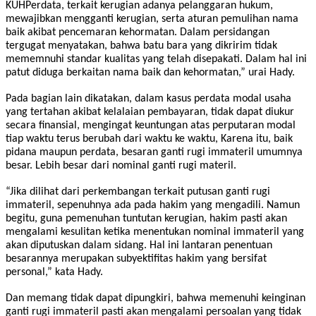
KUHPerdata, terkait kerugian adanya pelanggaran hukum,
mewajibkan mengganti kerugian, serta aturan pemulihan nama
baik akibat pencemaran kehormatan. Dalam persidangan
tergugat menyatakan, bahwa batu bara yang dikririm tidak
mememnuhi standar kualitas yang telah disepakati. Dalam hal ini
patut diduga berkaitan nama baik dan kehormatan,” urai Hady.
Pada bagian lain dikatakan, dalam kasus perdata modal usaha
yang tertahan akibat kelalaian pembayaran, tidak dapat diukur
secara finansial, mengingat keuntungan atas perputaran modal
tiap waktu terus berubah dari waktu ke waktu, Karena itu, baik
pidana maupun perdata, besaran ganti rugi immateril umumnya
besar. Lebih besar dari nominal ganti rugi materil.
“Jika dilihat dari perkembangan terkait putusan ganti rugi
immateril, sepenuhnya ada pada hakim yang mengadili. Namun
begitu, guna pemenuhan tuntutan kerugian, hakim pasti akan
mengalami kesulitan ketika menentukan nominal immateril yang
akan diputuskan dalam sidang. Hal ini lantaran penentuan
besarannya merupakan subyektifitas hakim yang bersifat
personal,” kata Hady.
Dan memang tidak dapat dipungkiri, bahwa memenuhi keinginan
ganti rugi immateril pasti akan mengalami persoalan yang tidak