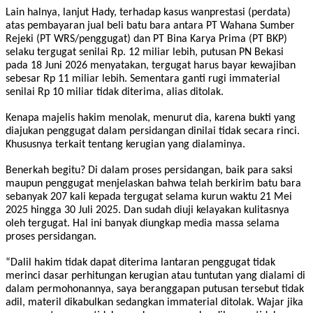
Lain halnya, lanjut Hady, terhadap kasus wanprestasi (perdata)
atas pembayaran jual beli batu bara antara PT Wahana Sumber
Rejeki (PT WRS/penggugat) dan PT Bina Karya Prima (PT BKP)
selaku tergugat senilai Rp. 12 miliar lebih, putusan PN Bekasi
pada 18 Juni 2026 menyatakan, tergugat harus bayar kewajiban
sebesar Rp 11 miliar lebih. Sementara ganti rugi immaterial
senilai Rp 10 miliar tidak diterima, alias ditolak.
Kenapa majelis hakim menolak, menurut dia, karena bukti yang
diajukan penggugat dalam persidangan dinilai tidak secara rinci.
Khususnya terkait tentang kerugian yang dialaminya.
Benerkah begitu? Di dalam proses persidangan, baik para saksi
maupun penggugat menjelaskan bahwa telah berkirim batu bara
sebanyak 207 kali kepada tergugat selama kurun waktu 21 Mei
2025 hingga 30 Juli 2025. Dan sudah diuji kelayakan kulitasnya
oleh tergugat. Hal ini banyak diungkap media massa selama
proses persidangan.
“Dalil hakim tidak dapat diterima lantaran penggugat tidak
merinci dasar perhitungan kerugian atau tuntutan yang dialami di
dalam permohonannya, saya beranggapan putusan tersebut tidak
adil, materil dikabulkan sedangkan immaterial ditolak. Wajar jika