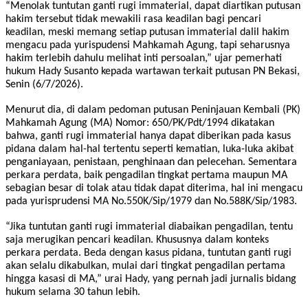
“Menolak tuntutan ganti rugi immaterial, dapat diartikan putusan
hakim tersebut tidak mewakili rasa keadilan bagi pencari
keadilan, meski memang setiap putusan immaterial dalil hakim
mengacu pada yurispudensi Mahkamah Agung, tapi seharusnya
hakim terlebih dahulu melihat inti persoalan,” ujar pemerhati
hukum Hady Susanto kepada wartawan terkait putusan PN Bekasi,
Senin (6/7/2026).
Menurut dia, di dalam pedoman putusan Peninjauan Kembali (PK)
Mahkamah Agung (MA) Nomor: 650/PK/Pdt/1994 dikatakan
bahwa, ganti rugi immaterial hanya dapat diberikan pada kasus
pidana dalam hal-hal tertentu seperti kematian, luka-luka akibat
penganiayaan, penistaan, penghinaan dan pelecehan. Sementara
perkara perdata, baik pengadilan tingkat pertama maupun MA
sebagian besar di tolak atau tidak dapat diterima, hal ini mengacu
pada yurisprudensi MA No.550K/Sip/1979 dan No.588K/Sip/1983.
“Jika tuntutan ganti rugi immaterial diabaikan pengadilan, tentu
saja merugikan pencari keadilan. Khususnya dalam konteks
perkara perdata. Beda dengan kasus pidana, tuntutan ganti rugi
akan selalu dikabulkan, mulai dari tingkat pengadilan pertama
hingga kasasi di MA,” urai Hady, yang pernah jadi jurnalis bidang
hukum selama 30 tahun lebih.