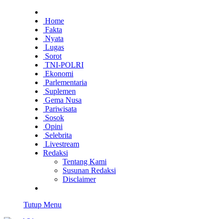
Home
Fakta
Nyata
Lugas
Sorot
TNI-POLRI
Ekonomi
Parlementaria
Suplemen
Gema Nusa
Pariwisata
Sosok
Opini
Selebrita
Livestream
Redaksi
Tentang Kami
Susunan Redaksi
Disclaimer
Tutup Menu