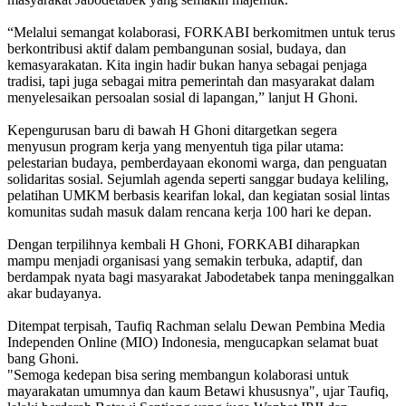
“Melalui semangat kolaborasi, FORKABI berkomitmen untuk terus
berkontribusi aktif dalam pembangunan sosial, budaya, dan
kemasyarakatan. Kita ingin hadir bukan hanya sebagai penjaga
tradisi, tapi juga sebagai mitra pemerintah dan masyarakat dalam
menyelesaikan persoalan sosial di lapangan,” lanjut H Ghoni.
Kepengurusan baru di bawah H Ghoni ditargetkan segera
menyusun program kerja yang menyentuh tiga pilar utama:
pelestarian budaya, pemberdayaan ekonomi warga, dan penguatan
solidaritas sosial. Sejumlah agenda seperti sanggar budaya keliling,
pelatihan UMKM berbasis kearifan lokal, dan kegiatan sosial lintas
komunitas sudah masuk dalam rencana kerja 100 hari ke depan.
Dengan terpilihnya kembali H Ghoni, FORKABI diharapkan
mampu menjadi organisasi yang semakin terbuka, adaptif, dan
berdampak nyata bagi masyarakat Jabodetabek tanpa meninggalkan
akar budayanya.
Ditempat terpisah, Taufiq Rachman selalu Dewan Pembina Media
Independen Online (MIO) Indonesia, mengucapkan selamat buat
bang Ghoni.
"Semoga kedepan bisa sering membangun kolaborasi untuk
mayarakatan umumnya dan kaum Betawi khususnya", ujar Taufiq,