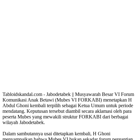
Tabloidskandal.com - Jabodetabek || Musyawarah Besar VI Forum
Komunikasi Anak Betawi (Mubes VI FORKABI) menetapkan H
Abdul Ghoni kembali terpilih sebagai Ketua Umum untuk periode
mendatang. Keputusan tersebut diambil secara aklamasi oleh para
peserta Mubes yang mewakili struktur FORKABI dari berbagai
wilayah Jabodetabek.
Dalam sambutannya usai ditetapkan kembali, H Ghoni
menyampaikan bahwa Mubes VI bukan sekadar forum pergantian