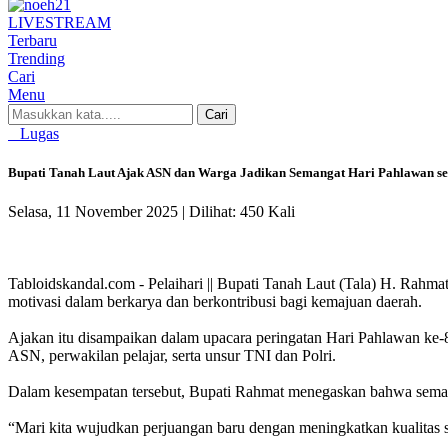
LIVE
STREAM
Terbaru
Trending
Cari
Menu
Cari
Lugas
Bupati Tanah Laut Ajak ASN dan Warga Jadikan Semangat Hari Pahlawan 
Selasa, 11 November 2025 |
Dilihat: 450 Kali
Tabloidskandal.com - Pelaihari || Bupati Tanah Laut (Tala) H. Rah
motivasi dalam berkarya dan berkontribusi bagi kemajuan daerah.
Ajakan itu disampaikan dalam upacara peringatan Hari Pahlawan ke-8
ASN, perwakilan pelajar, serta unsur TNI dan Polri.
Dalam kesempatan tersebut, Bupati Rahmat menegaskan bahwa semang
“Mari kita wujudkan perjuangan baru dengan meningkatkan kualitas