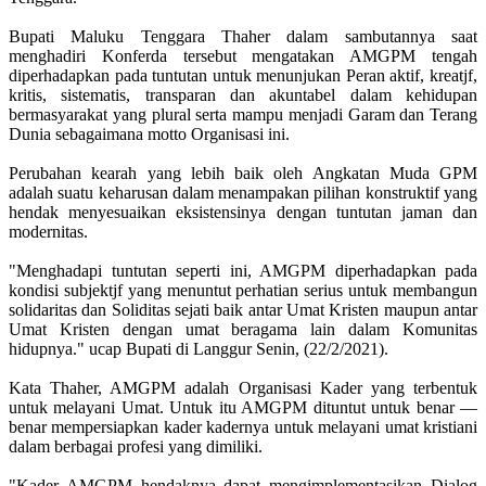
Bupati Maluku Tenggara Thaher dalam sambutannya saat
menghadiri Konferda tersebut mengatakan AMGPM tengah
diperhadapkan pada tuntutan untuk menunjukan Peran aktif, kreatjf,
kritis, sistematis, transparan dan akuntabel dalam kehidupan
bermasyarakat yang plural serta mampu menjadi Garam dan Terang
Dunia sebagaimana motto Organisasi ini.
Perubahan kearah yang lebih baik oleh Angkatan Muda GPM
adalah suatu keharusan dalam menampakan pilihan konstruktif yang
hendak menyesuaikan eksistensinya dengan tuntutan jaman dan
modernitas.
"Menghadapi tuntutan seperti ini, AMGPM diperhadapkan pada
kondisi subjektjf yang menuntut perhatian serius untuk membangun
solidaritas dan Soliditas sejati baik antar Umat Kristen maupun antar
Umat Kristen dengan umat beragama lain dalam Komunitas
hidupnya." ucap Bupati di Langgur Senin, (22/2/2021).
Kata Thaher, AMGPM adalah Organisasi Kader yang terbentuk
untuk melayani Umat. Untuk itu AMGPM dituntut untuk benar —
benar mempersiapkan kader kadernya untuk melayani umat kristiani
dalam berbagai profesi yang dimiliki.
"Kader AMGPM hendaknya dapat mengimplementasikan Dialog