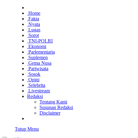
Home
Fakta
Nyata
Lugas
Sorot
TNI-POLRI
Ekonomi
Parlementaria
Suplemen
Gema Nusa
Pariwisata
Sosok
Opini
Selebrita
Livestream
Redaksi
Tentang Kami
Susunan Redaksi
Disclaimer
Tutup Menu