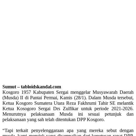
Sumut – tabloidskandal.com
Kosgoro 1957 Kabupaten Sergai menggelar Musyawarah Daerah
(Musda) II di Pantai Permai, Kamis (28/1). Dalam Musda tersebut,
Ketua Kosgoro Sumatera Utara Reza Fakhrumi Tahir SE melantik
Ketua Kosogoro Sergai Drs Zulfikar untuk periode 2021-2026.
Menurutnya pelaksanaan Musda ini sesuai petunjuk dan
pelaksanaan yang sah telah ditentukan DPP Kosgoro.
“Tapi terkait penyelenggaraan apa yang mereka sebut dengan
musda, kami merujuk yang disampaikan dari keputusan rapat DPP.