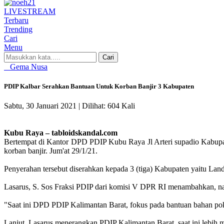
LIVE
STREAM
Terbaru
Trending
Cari
Menu
Cari
Gema Nusa
PDIP Kalbar Serahkan Bantuan Untuk Korban Banjir 3 Kabupaten
Sabtu, 30 Januari 2021 |
Dilihat: 604 Kali
Kubu Raya – tabloidskandal.com
Bertempat di Kantor DPD PDIP Kubu Raya Jl Arteri supadio Kabupa
korban banjir. Jum'at 29/1/21.
Penyerahan tersebut diserahkan kepada 3 (tiga) Kabupaten yaitu L
Lasarus, S. Sos Fraksi PDIP dari komisi V DPR RI menambahkan, nan
"Saat ini DPD PDIP Kalimantan Barat, fokus pada bantuan bahan poko
Lanjut, Lasarus menerangkan PDIP Kalimantan Barat, saat ini lebih