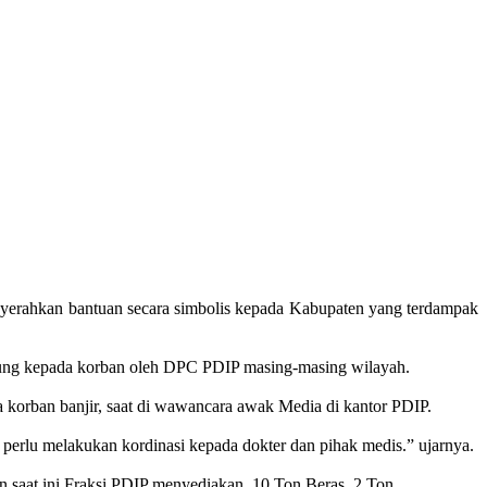
yerahkan bantuan secara simbolis kepada Kabupaten yang terdampak
gsung kepada korban oleh DPC PDIP masing-masing wilayah.
korban banjir, saat di wawancara awak Media di kantor PDIP.
perlu melakukan kordinasi kepada dokter dan pihak medis.” ujarnya.
 saat ini Fraksi PDIP menyediakan, 10 Ton Beras, 2 Ton