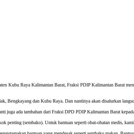
ten Kubu Raya Kalimantan Barat, Fraksi PDIP Kalimantan Barat men
andak, Bengkayang dan Kubu Raya. Dan nantinya akan disalurkan lan
ti juga ada tambahan dari Fraksi DPD PDIP Kalimantan Barat kepada 
k penting (sembako). Untuk bantuan seperti obat-obatan medis, kami 
 mengutamakan bantuan yang mendesak seperti sembako makan. Bantuan