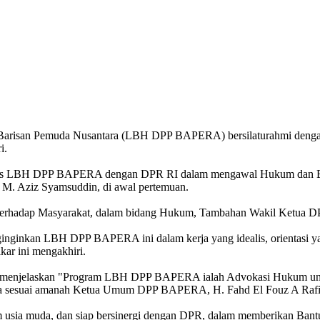
Barisan Pemuda Nusantara (LBH DPP BAPERA) bersilaturahmi denga
i.
rgitas LBH DPP BAPERA dengan DPR RI dalam mengawal Hukum dan Emp
M. Aziz Syamsuddin, di awal pertemuan.
erhadap Masyarakat, dalam bidang Hukum, Tambahan Wakil Ketua D
enginginkan LBH DPP BAPERA ini dalam kerja yang idealis, orientasi y
kar ini mengakhiri.
menjelaskan "Program LBH DPP BAPERA ialah Advokasi Hukum unt
uga sesuai amanah Ketua Umum DPP BAPERA, H. Fahd El Fouz A Rafi
m usia muda, dan siap bersinergi dengan DPR, dalam memberikan Ban