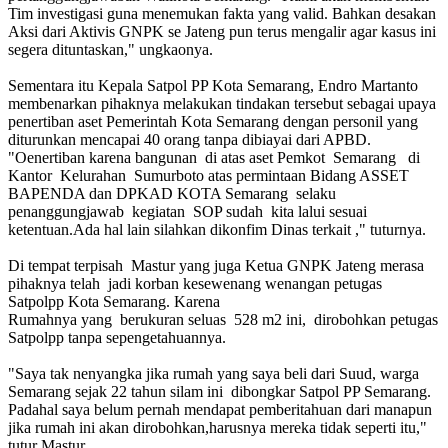
Tim investigasi guna menemukan fakta yang valid. Bahkan desakan
Aksi dari Aktivis GNPK se Jateng pun terus mengalir agar kasus ini
segera dituntaskan," ungkaonya.
Sementara itu Kepala Satpol PP Kota Semarang, Endro Martanto
membenarkan pihaknya melakukan tindakan tersebut sebagai upaya
penertiban aset Pemerintah Kota Semarang dengan personil yang
diturunkan mencapai 40 orang tanpa dibiayai dari APBD.
"Oenertiban karena bangunan di atas aset Pemkot Semarang di
Kantor Kelurahan Sumurboto atas permintaan Bidang ASSET
BAPENDA dan DPKAD KOTA Semarang selaku
penanggungjawab kegiatan SOP sudah kita lalui sesuai
ketentuan.Ada hal lain silahkan dikonfim Dinas terkait ," tuturnya.
Di tempat terpisah Mastur yang juga Ketua GNPK Jateng merasa
pihaknya telah jadi korban kesewenang wenangan petugas
Satpolpp Kota Semarang. Karena
Rumahnya yang berukuran seluas 528 m2 ini, dirobohkan petugas
Satpolpp tanpa sepengetahuannya.
"Saya tak nenyangka jika rumah yang saya beli dari Suud, warga
Semarang sejak 22 tahun silam ini dibongkar Satpol PP Semarang.
Padahal saya belum pernah mendapat pemberitahuan dari manapun
jika rumah ini akan dirobohkan,harusnya mereka tidak seperti itu,"
tutur Mastur .