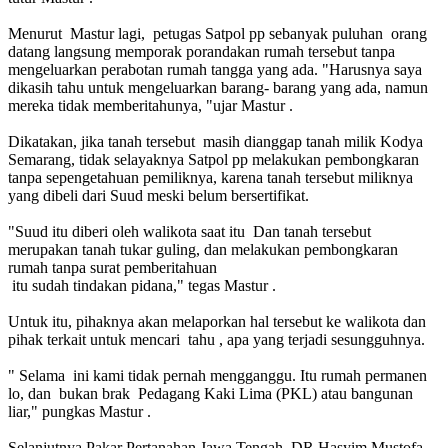
Menurut Mastur lagi, petugas Satpol pp sebanyak puluhan orang
datang langsung memporak porandakan rumah tersebut tanpa
mengeluarkan perabotan rumah tangga yang ada. "Harusnya saya
dikasih tahu untuk mengeluarkan barang- barang yang ada, namun
mereka tidak memberitahunya, "ujar Mastur .
Dikatakan, jika tanah tersebut masih dianggap tanah milik Kodya
Semarang, tidak selayaknya Satpol pp melakukan pembongkaran
tanpa sepengetahuan pemiliknya, karena tanah tersebut miliknya
yang dibeli dari Suud meski belum bersertifikat.
"Suud itu diberi oleh walikota saat itu Dan tanah tersebut
merupakan tanah tukar guling, dan melakukan pembongkaran
rumah tanpa surat pemberitahuan
itu sudah tindakan pidana," tegas Mastur .
Untuk itu, pihaknya akan melaporkan hal tersebut ke walikota dan
pihak terkait untuk mencari tahu , apa yang terjadi sesungguhnya.
" Selama ini kami tidak pernah mengganggu. Itu rumah permanen
lo, dan bukan brak Pedagang Kaki Lima (PKL) atau bangunan
liar," pungkas Mastur .
Selanjutnya Pakar Pertanahan Jawa Tengah, DR Hasyim Mustofa,