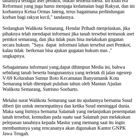
tanahnya sebagai aset pemkot, bukan semena-mena. Ini khan era
Reformasi yang juga harus menjaga kedamaian bagi Rakyat, dan ini
korbannya Ketua Ormas Jateng, terus bagaimana perlindungan
korban bagi rakyat kecil," tandasnya.
Sedangkan Walikota Semarang, Hendar Prihadi menjelaskan, jika
pihaknya telah mendapat informasi jika tanah tersebut termasuk aset
pemkot semarang, dan jika tidak puas bisa melakukan gugatan
secara hukum. "Saya dapat informasi lahan tersebut aset Pemkot,
kalau tidak berkenan bisa ajukan gugatan hukum mas ,"
ungkapnya.
Sebagaimana informasi yang,dapat dihimpun Media ini, bahwa
sebidang tanah beserta bangunannya yang terletak di jalan ngesrep
V/69 Kelurahan Sumur Boto Kecamatan Banyumanik Kota
Semarang telah ditempati puluhan tahun oleh Mantan Ajudan
Walikota Semarang, Sutrisno Soeharto.
Melalui surat Walikota Semarang saat itu ajudannya bernama Suud
diberi ijin untuk menempatinya dan ketika Suud meninggal dunia.
Maka sang Istrinya bernama Salamah yang melanjutkan penempatan
tanah tersebut, kemudian pada suatu saat Salamah pun melakukan
pelepasan tanahnya kepada Mastur yang memang saat itu ingin
membantunya yang rencananya akan digunakan Kantor GNPK
Jawa Tengah.