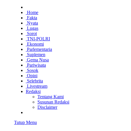
Home
Fakta
Nyata
Lugas
Sorot
TNI-POLRI
Ekonomi
Parlementaria
Suplemen
Gema Nusa
Pariwisata
Sosok
Opini
Selebrita
Livestream
Redaksi
Tentang Kami
Susunan Redaksi
Disclaimer
Tutup Menu