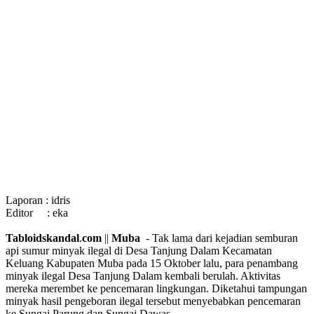
Laporan : idris
Editor : eka
Tabloidskandal
.
com
||
Muba
- Tak lama dari kejadian semburan
api sumur minyak ilegal di Desa Tanjung Dalam Kecamatan
Keluang Kabupaten Muba pada 15 Oktober lalu, para penambang
minyak ilegal Desa Tanjung Dalam kembali berulah. Aktivitas
mereka merembet ke pencemaran lingkungan. Diketahui tampungan
minyak hasil pengeboran ilegal tersebut menyebabkan pencemaran
ke Sungai Parung dan Sungai Dawas.