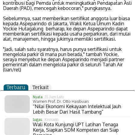
kontribusi bagi Pemda untuk meningkatkan Pendapatan Asli
Daerah (PAD), mencegah kebocoran," pungkasnya.
Sebelumnya, saat memberikan sertifikat anggota luar biasa
kepada Aspeparindo di Jakarta, Wakil Ketua Umum Kadin
Yockie Hutagalung berharap, ke depan Aspeparindo dapat
memberikan sertifikasi kepada usaha perparkiran, dari mulai
alat, manajemen, hingga jukirnya memiliki sertifikasi.
"Jadi, salah satu syaratnya, harus punya sertifikasi untuk
mengelola parkir di mana pun berada," tambah Yockie,
seraya menyebut ke depan Aspeparindo menjadi partner
pemerintah dalam mengelola parkir di seluruh Tanah Air
(lian/rel)
Terbaru
Terkait
Nyata
, 21 Jam Lalu
Wamen Prof. Dr. Otto Hasibuan:
“Nilai Ekonomi Kekayaan Intelektual Jauh
Lebih Besar Dari Hasil Tambang”
Lugas
, Kemarin
Wali Kota Kunjungi UPT Latihan Tenaga
Kerja, Siapkan SDM Kompeten dan Siap